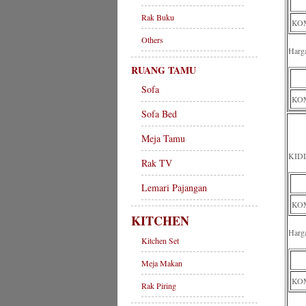
Rak Buku
KOM
Others
Harg
RUANG TAMU
Sofa
KOM
Sofa Bed
Meja Tamu
KID
Rak TV
Lemari Pajangan
KOM
KITCHEN
Harg
Kitchen Set
Meja Makan
KOM
Rak Piring