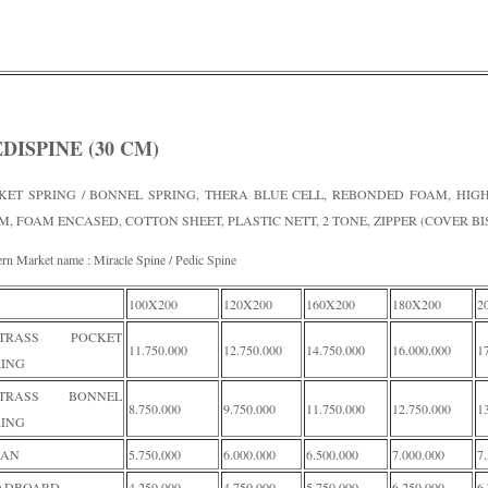
DISPINE (30 CM)
KET SPRING / BONNEL SPRING, THERA BLUE CELL, REBONDED FOAM, HIG
, FOAM ENCASED, COTTON SHEET, PLASTIC NETT, 2 TONE, ZIPPER (COVER BI
n Market name : Miracle Spine / Pedic Spine
100X200
120X200
160X200
180X200
2
TRASS POCKET
11.750.000
12.750.000
14.750.000
16.000.000
1
RING
TRASS BONNEL
8.750.000
9.750.000
11.750.000
12.750.000
1
RING
VAN
5.750.000
6.000.000
6.500.000
7.000.000
7
ADBOARD
4.250.000
4.750.000
5.750.000
6.250.000
6