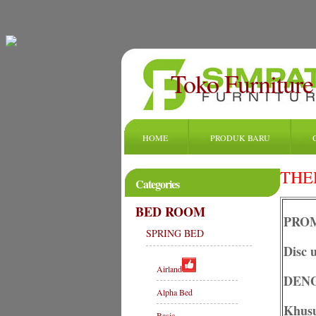
Toko Furniture
HOME
PRODUK BARU
THE
Categories
BED ROOM
PROM
SPRING BED
Disc 
Airland
DENG
Alpha Bed
Khus
Basic