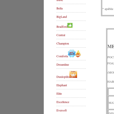
Bella
* apabila
BigLand
Bradford
Central
Champion
ME
Comforta
POC
FOA
Dreamline
(MO
Dunlopillo
HAR
Elephant
Elite
Excellence
MA
Eversoft
DI