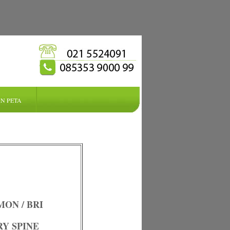
N PETA
ON / BRI
RY SPINE