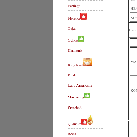
Feelings
HE
KOM
Florence
Gajah
Harg
Guhdo
Harmonis
MA
King Koil
Koala
Lady Americana
KOM
Musterring
President
Quantum
Resta