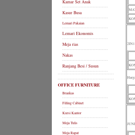
Kamar Set Anak
MA
Kasur Busa
KOM
Lemari Pakaian
Lemari Ekonomis
2IN1
Meja rias
Nakas
KOM
Ranjang Besi / Susun
Harg
OFFICE FURNITURE
Brankas
KOM
Filling Cabinet
Kursi Kantor
Meja Tulis
JUN
Meja Rapat