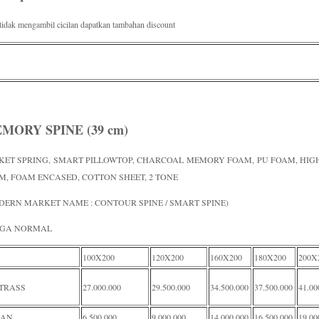
 tidak mengambil cicilan dapatkan tambahan discount
MORY SPINE (39 cm)
KET SPRING, SMART PILLOWTOP, CHARCOAL MEMORY FOAM, PU FOAM, HIG
M, FOAM ENCASED, COTTON SHEET, 2 TONE
DERN MARKET NAME : CONTOUR SPINE / SMART SPINE)
GA NORMAL
100X200
120X200
160X200
180X200
200X
TRASS
27.000.000
29.500.000
34.500.000
37.500.000
41.00
VAN
6.500.000
9.000.000
14.000.000
16.500.000
19.00