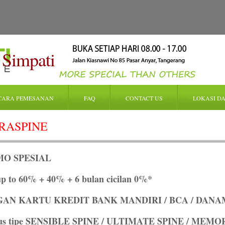
 Simpati
CARA PEMESANAN
FAQ
CONTACT US
LOKASI DA
RASPINE
O SPESIAL
up to 60% + 40% + 6 bulan cicilan 0%*
AN KARTU KREDIT BANK MANDIRI / BCA / DANAM
us tipe SENSIBLE SPINE / ULTIMATE SPINE / MEMO