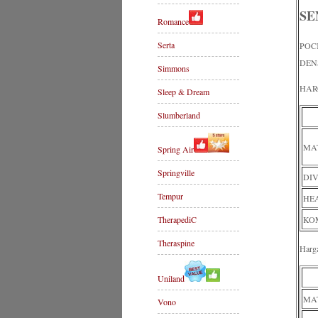
SE
Romance
Serta
POC
DEN
Simmons
HAR
Sleep & Dream
Slumberland
MA
Spring Air
Springville
DI
Tempur
HE
TherapediC
KOM
Theraspine
Harg
Uniland
MA
Vono