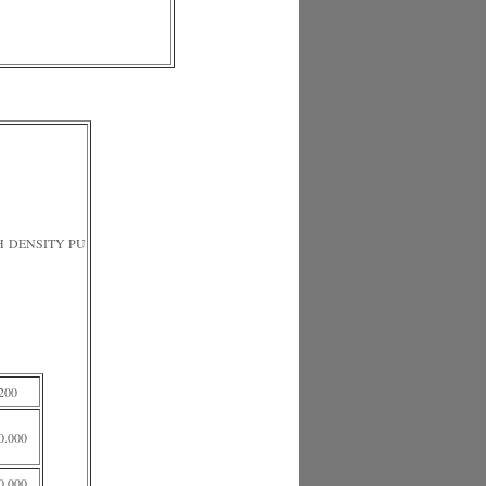
H DENSITY PU
200
0.000
0.000