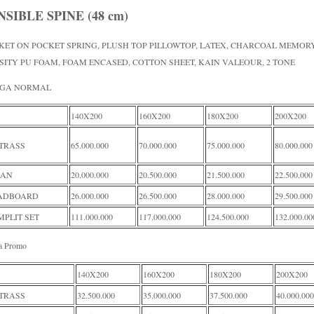
NSIBLE SPINE (48 cm)
KET ON POCKET SPRING, PLUSH TOP PILLOWTOP, LATEX, CHARCOAL MEMOR
SITY PU FOAM, FOAM ENCASED, COTTON SHEET, KAIN VALEOUR, 2 TONE
GA NORMAL
140X200
160X200
180X200
200X200
TRASS
65.000.000
70.000.000
75.000.000
80.000.000
VAN
20.000.000
20.500.000
21.500.000
22.500.000
ADBOARD
26.000.000
26.500.000
28.000.000
29.500.000
PLIT SET
111.000.000
117.000.000
124.500.000
132.000.00
a Promo
140X200
160X200
180X200
200X200
TRASS
32.500.000
35.000.000
37.500.000
40.000.000