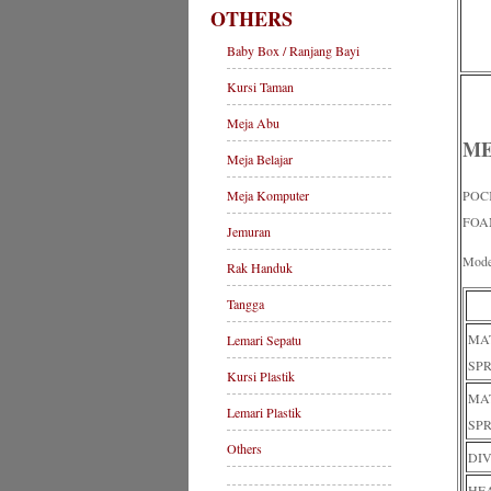
OTHERS
Baby Box / Ranjang Bayi
Kursi Taman
Meja Abu
ME
Meja Belajar
Meja Komputer
POC
FOAM
Jemuran
Moder
Rak Handuk
Tangga
MA
Lemari Sepatu
SP
Kursi Plastik
MA
Lemari Plastik
SP
Others
DI
HE