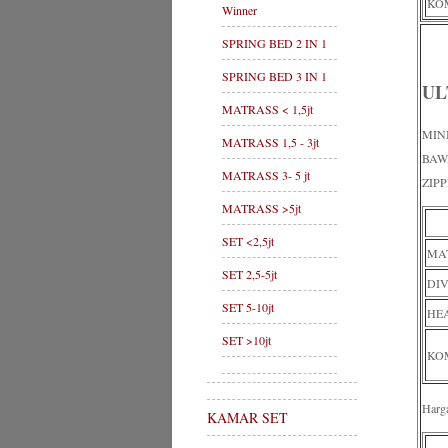
KOM
Winner
SPRING BED 2 IN 1
SPRING BED 3 IN 1
UL
MATRASS < 1,5jt
MIN
MATRASS 1,5 - 3jt
BAW
MATRASS 3- 5 jt
ZIP
MATRASS >5jt
SET <2,5jt
MA
SET 2,5-5jt
DI
SET 5-10jt
HE
SET >10jt
KOM
Harg
KAMAR SET