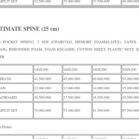
PLIT SET
32.500.000
35.000.000
37.500.000
40.000.000
TIMATE SPINE (25 cm)
I POCKET SPRING, 2 SISI (CHARCOAL MEMORY FOAM&LATEX), LATEX (
AH), REBONDED FOAM, FOAM ENCASED, COTTON SHEET, PLASTIC NETT, K
PER
140X200
160X200
180X200
200X200
TRASS
41.500.000
45.000.000
49.000.000
53.000.000
VAN
12.000.000
13.000.000
14.000.000
15.000.000
ADBOARD
16.500.000
17.500.000
18.500.000
19.500.000
PLIT SET
70.000.000
75.500.000
81.500.000
87.500.000
a Promo